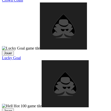
Crown Coins
Jouer
Lucky Goal
Jouer