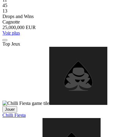
45
13
Drops and Wins
Cagnotte
25,000,000 EUR
Voir plus
Top Jeux
Jouer
Chilli Fiesta