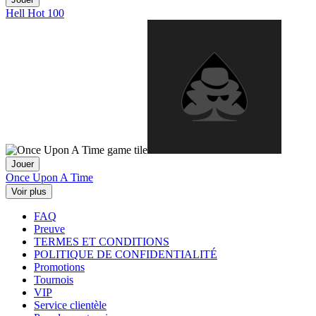
Hell Hot 100
Jouer
Once Upon A Time
Voir plus
FAQ
Preuve
TERMES ET CONDITIONS
POLITIQUE DE CONFIDENTIALITÉ
Promotions
Tournois
VIP
Service clientèle