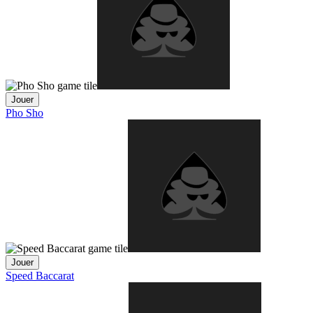
Jouer
Pho Sho
Jouer
Speed Baccarat