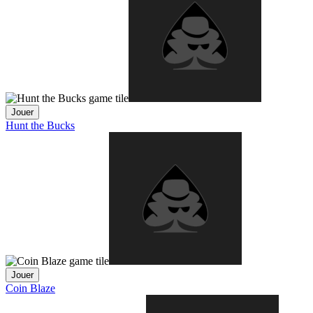
Jouer
Hunt the Bucks
Jouer
Coin Blaze