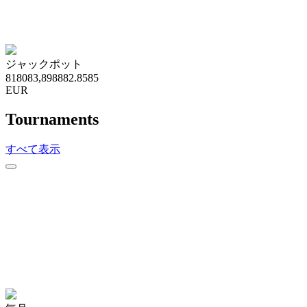
ジャックポット
8
1
8
0
8
3
,
8
9
8
8
8
2
.
8
5
8
5
EUR
Tournaments
すべて表示