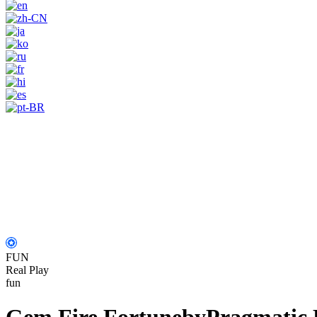
FUN
Real Play
fun