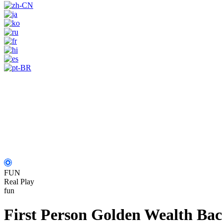
FUN
Real Play
fun
First Person Golden Wealth Bac