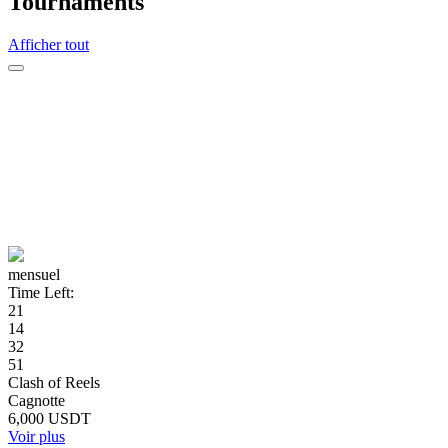
Tournaments
Afficher tout
mensuel
Time Left:
21
14
32
51
Clash of Reels
Cagnotte
6,000 USDT
Voir plus