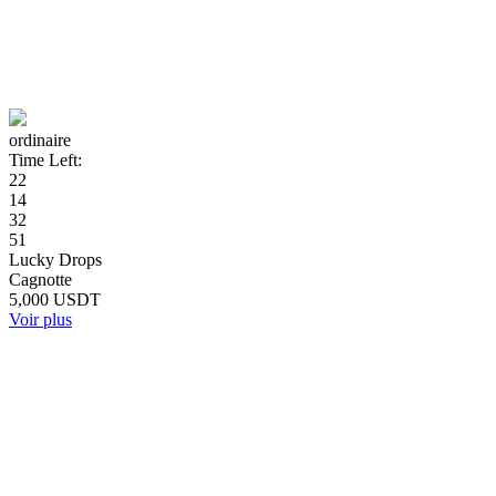
ordinaire
Time Left:
22
14
32
51
Lucky Drops
Cagnotte
5,000 USDT
Voir plus