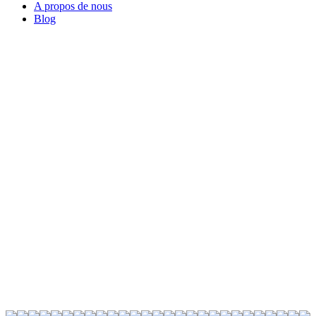
A propos de nous
Blog