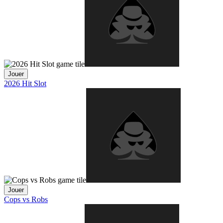
Jouer
2026 Hit Slot
Jouer
Cops vs Robs