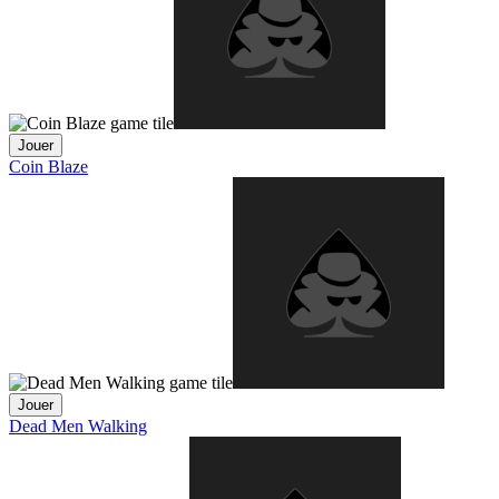
Jouer
Coin Blaze
Jouer
Dead Men Walking