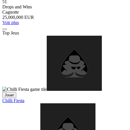
51
Drops and Wins
Cagnotte
25,000,000 EUR
Voir plus
Top Jeux
Jouer
Chilli Fiesta