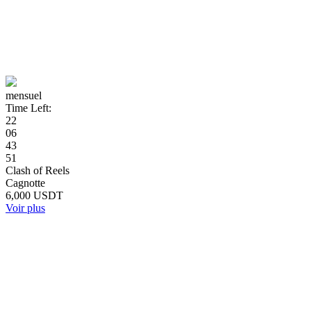
mensuel
Time Left:
22
06
43
51
Clash of Reels
Cagnotte
6,000 USDT
Voir plus