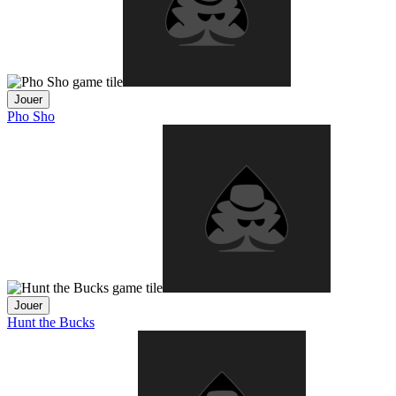
Jouer
Pho Sho
Jouer
Hunt the Bucks