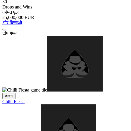
30
Drops and Wins
कीमत पूल
25,000,000 EUR
और दिखाओ
टॉप गेम्स
खेलना
Chilli Fiesta