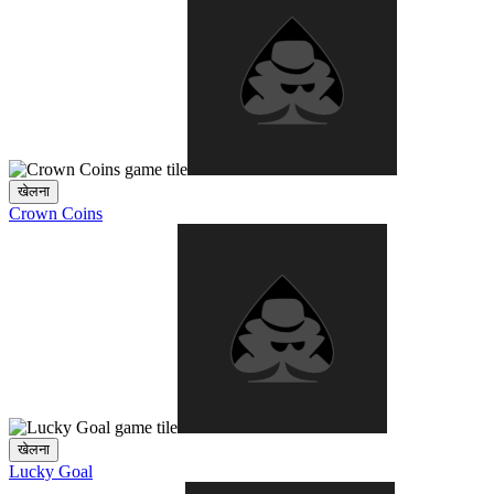
खेलना
Crown Coins
खेलना
Lucky Goal