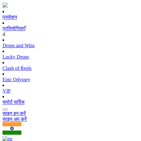
प्रमोशन
प्रतियोगिताएँ
4
Drops and Wins
Lucky Drops
Clash of Reels
Epic Odyssey
VIP
सपोर्ट सर्विस
साइन इन करें
साइन अप करें