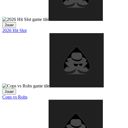
Jouer
2026 Hit Slot
Jouer
Cops vs Robs