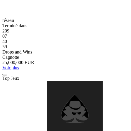
réseau
Terminé dans :
209
07
40
59
Drops and Wins
Cagnotte
25,000,000 EUR
Voir plus
Top Jeux