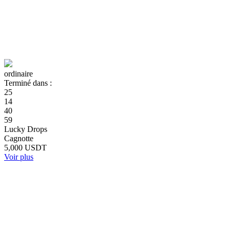
ordinaire
Terminé dans :
25
14
40
59
Lucky Drops
Cagnotte
5,000 USDT
Voir plus