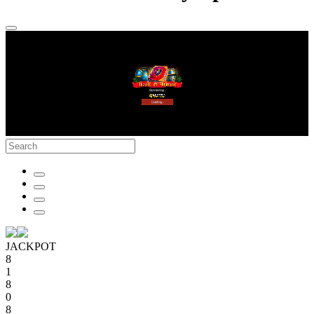
JACKPOT
8
1
8
0
8