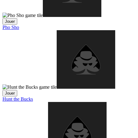
Jouer
Pho Sho
Jouer
Hunt the Bucks