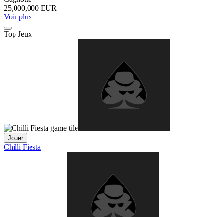
25,000,000 EUR
Voir plus
Top Jeux
Jouer
Chilli Fiesta