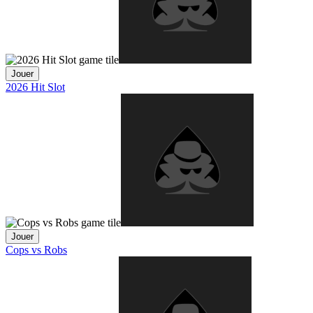
Jouer
2026 Hit Slot
Jouer
Cops vs Robs