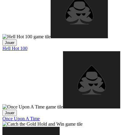
Jouer
Hell Hot 100
Jouer
Once Upon A Time