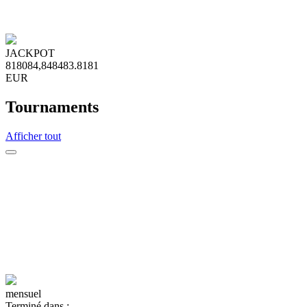
JACKPOT
8
1
8
0
8
4
,
8
4
8
4
8
3
.
8
1
8
1
EUR
Tournaments
Afficher tout
mensuel
Terminé dans :