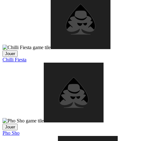
Jouer
Chilli Fiesta
Jouer
Pho Sho