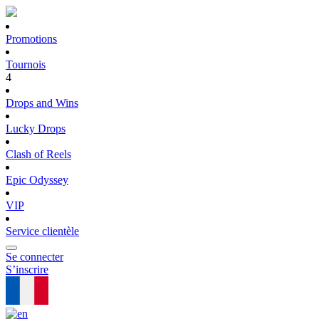
Promotions
Tournois
4
Drops and Wins
Lucky Drops
Clash of Reels
Epic Odyssey
VIP
Service clientèle
Se connecter
S’inscrire