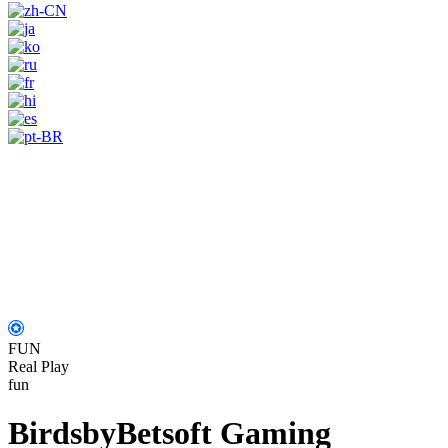
FUN
Real Play
fun
Birds
by
Betsoft Gaming