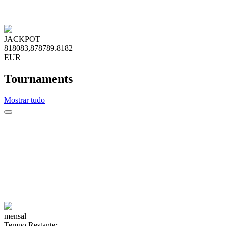
JACKPOT
8
1
8
0
8
3
,
8
7
8
7
8
9
.
8
1
8
2
EUR
Tournaments
Mostrar tudo
mensal
Tempo Restante: