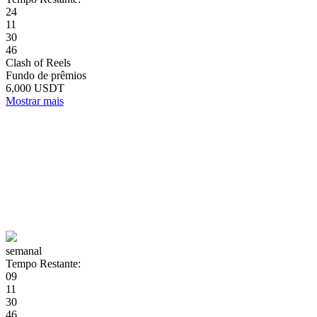
24
11
30
46
Clash of Reels
Fundo de prêmios
6,000 USDT
Mostrar mais
semanal
Tempo Restante:
09
11
30
46