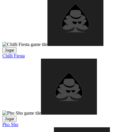
Jogar
Chilli Fiesta
Jogar
Pho Sho