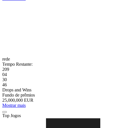
rede
Tempo Restante:
209
04
30
46
Drops and Wins
Fundo de prêmios
25,000,000 EUR
Mostrar mais
Top Jogos