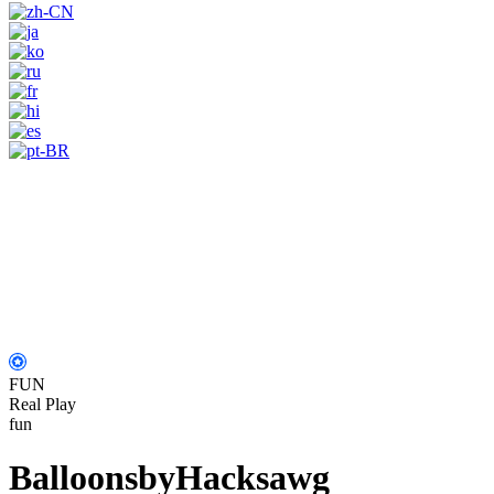
FUN
Real Play
fun
Balloons
by
Hacksawg