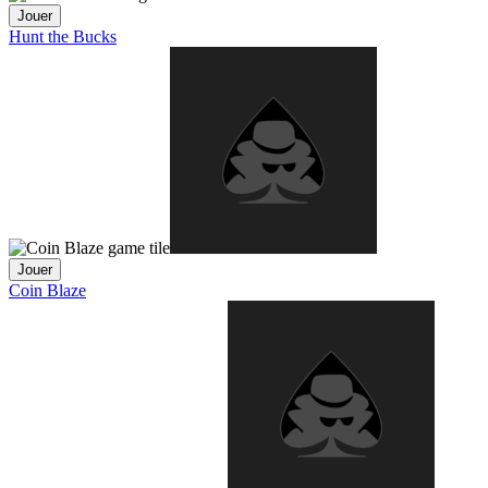
Jouer
Hunt the Bucks
Jouer
Coin Blaze