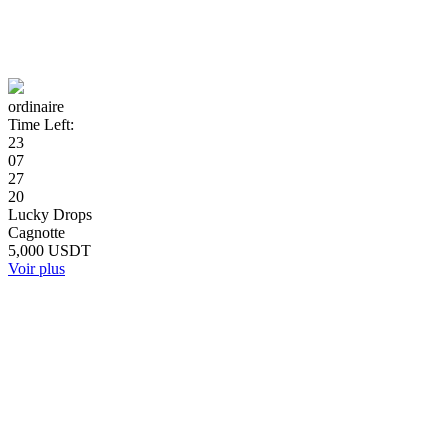
ordinaire
Time Left:
23
07
27
20
Lucky Drops
Cagnotte
5,000 USDT
Voir plus