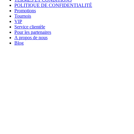
POLITIQUE DE CONFIDENTIALITÉ
Promotions
Tournois
VIP
Service clientèle
Pour les partenaires
A propos de nous
Blog