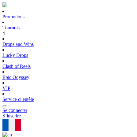
Promotions
Tournois
4
Drops and Wins
Lucky Drops
Clash of Reels
Epic Odyssey
VIP
Service clientèle
Se connecter
S’inscrire