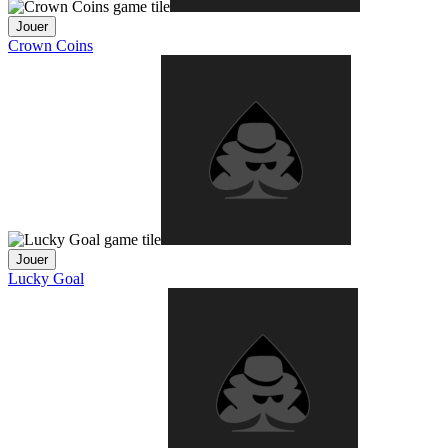
Jouer
Crown Coins
Jouer
Lucky Goal