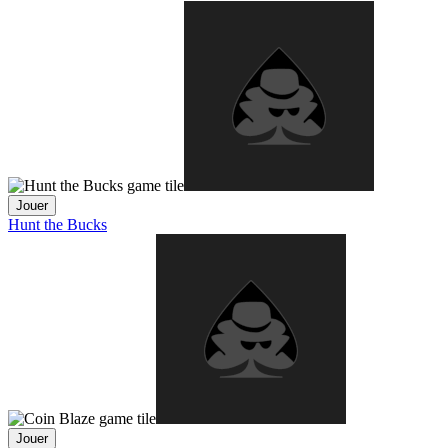
Jouer
Hunt the Bucks
Jouer