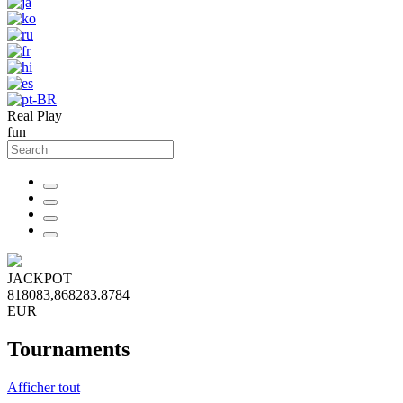
Real Play
fun
JACKPOT
8
1
8
0
8
3
,
8
6
8
2
8
3
.
8
7
8
4
EUR
Tournaments
Afficher tout