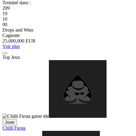
Terminé dans :
209
19
10
00
Drops and Wins
Cagnotte
25,000,000 EUR
Voir plus
Top Jeux
Jouer
Chilli Fiesta