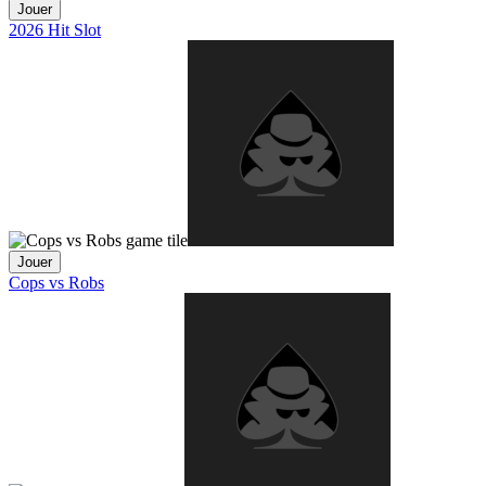
Jouer
2026 Hit Slot
Jouer
Cops vs Robs