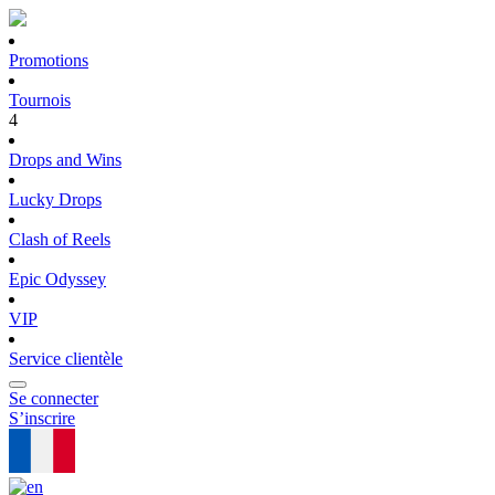
Promotions
Tournois
4
Drops and Wins
Lucky Drops
Clash of Reels
Epic Odyssey
VIP
Service clientèle
Se connecter
S’inscrire