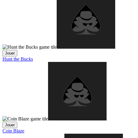
Jouer
Hunt the Bucks
Jouer
Coin Blaze