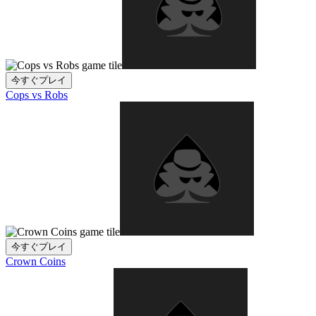
今すぐプレイ
Cops vs Robs
今すぐプレイ
Crown Coins