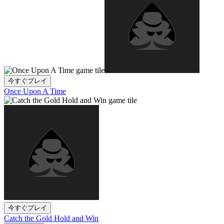
今すぐプレイ
Once Upon A Time
今すぐプレイ
Catch the Gold Hold and Win