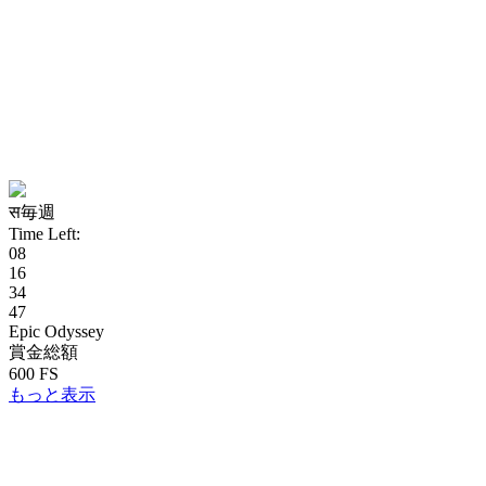
स毎週
Time Left:
08
16
34
47
Epic Odyssey
賞金総額
600 FS
もっと表示