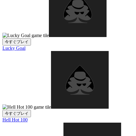
今すぐプレイ
Lucky Goal
今すぐプレイ
Hell Hot 100