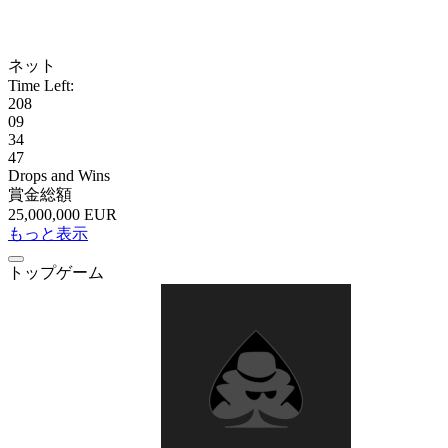
ネット
Time Left:
208
09
34
47
Drops and Wins
賞金総額
25,000,000 EUR
もっと表示
トップゲーム