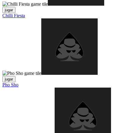
jugar
Chilli Fiesta
jugar
Pho Sho