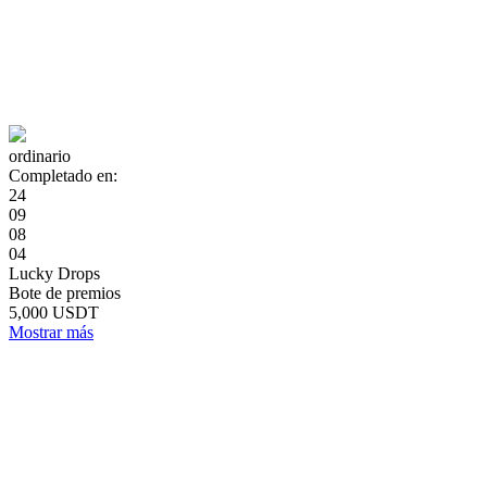
ordinario
Completado en:
24
09
08
04
Lucky Drops
Bote de premios
5,000 USDT
Mostrar más