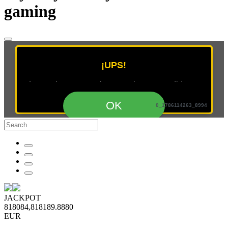
gaming
JACKPOT
8
1
8
0
8
4
,
8
1
8
1
8
9
.
8
8
8
0
EUR