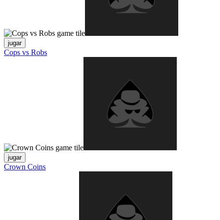
jugar
Cops vs Robs
jugar
Crown Coins