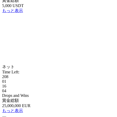
賞金総額
5,000 USDT
もっと表示
ネット
Time Left:
208
01
16
04
Drops and Wins
賞金総額
25,000,000 EUR
もっと表示