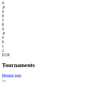
4
,
8
4
8
5
8
4
.
8
0
8
1
2
EUR
Tournaments
Mostrar todo