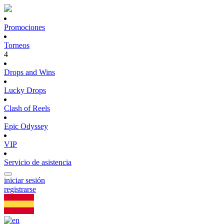
Promociones
Torneos
4
Drops and Wins
Lucky Drops
Clash of Reels
Epic Odyssey
VIP
Servicio de asistencia
iniciar sesión
registrarse