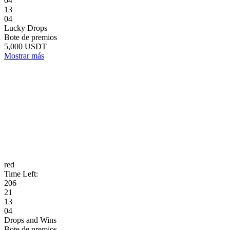
04
13
04
Lucky Drops
Bote de premios
5,000 USDT
Mostrar más
red
Time Left:
206
21
13
04
Drops and Wins
Bote de premios