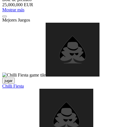
25,000,000 EUR
Mostrar más
Mejores Juegos
jugar
Chilli Fiesta