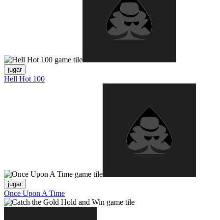
jugar
Hell Hot 100
jugar
Once Upon A Time