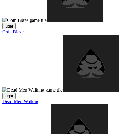
jugar
Coin Blaze
jugar
Dead Men Walking