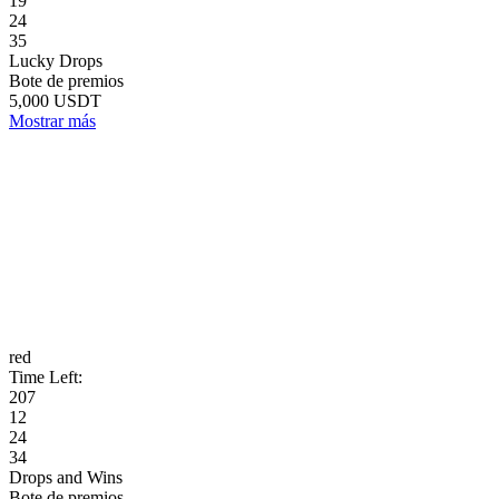
19
24
35
Lucky Drops
Bote de premios
5,000 USDT
Mostrar más
red
Time Left:
207
12
24
34
Drops and Wins
Bote de premios