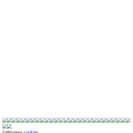
Utilizamos
cookies