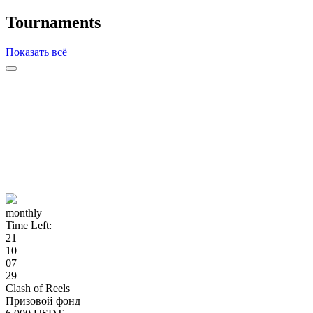
Tournaments
Показать всё
monthly
Time Left:
21
10
07
29
Clash of Reels
Призовой фонд