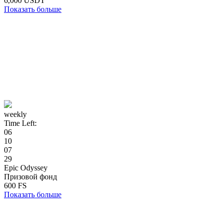
6,000 USDT
Показать больше
weekly
Time Left:
06
10
07
29
Epic Odyssey
Призовой фонд
600 FS
Показать больше