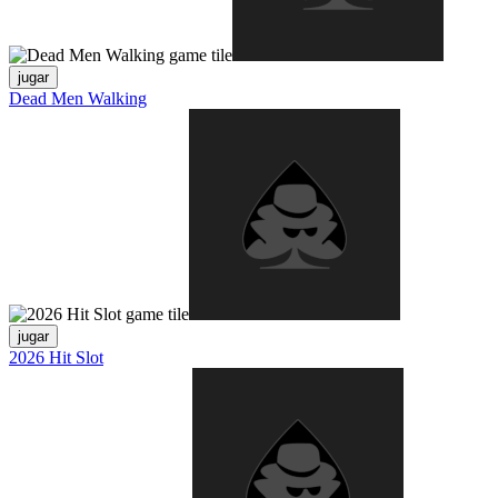
jugar
Dead Men Walking
jugar
2026 Hit Slot