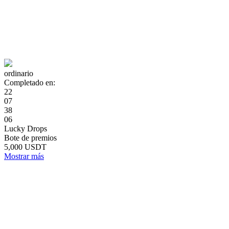
ordinario
Completado en:
22
07
38
06
Lucky Drops
Bote de premios
5,000 USDT
Mostrar más