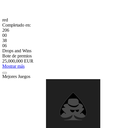
red
Completado en:
206
00
38
06
Drops and Wins
Bote de premios
25,000,000 EUR
Mostrar más
Mejores Juegos