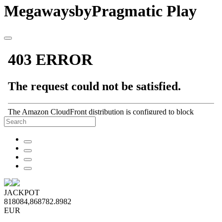
Megaways
by
Pragmatic Play
JACKPOT
8
1
8
0
8
4
,
8
6
8
7
8
2
.
8
9
8
2
EUR