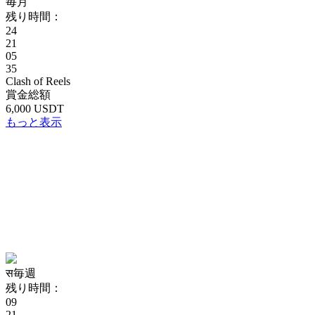
毎月
残り時間：
24
21
05
35
Clash of Reels
賞金総額
6,000 USDT
もっと表示
स毎週
残り時間：
09
21