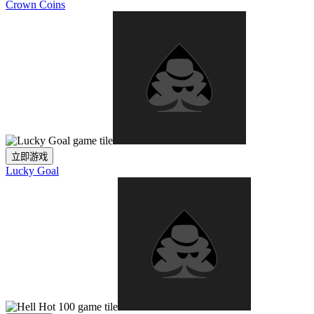
Crown Coins
立即游戏
Lucky Goal