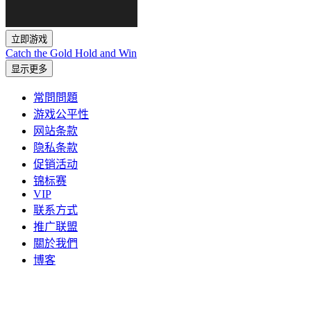
立即游戏
Catch the Gold Hold and Win
显示更多
常問問題
游戏公平性
网站条款
隐私条款
促销活动
锦标赛
VIP
联系方式
推广联盟
關於我們
博客