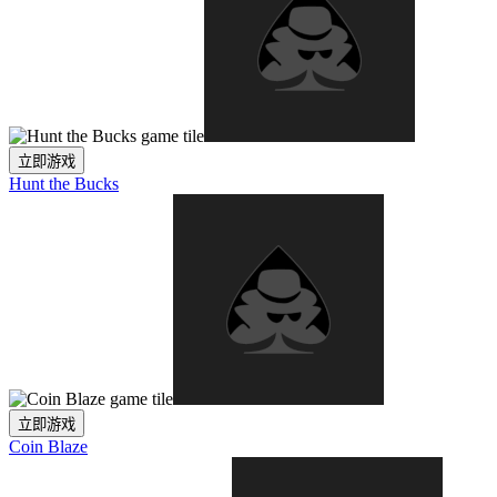
立即游戏
Hunt the Bucks
立即游戏
Coin Blaze