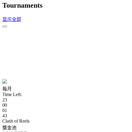
Tournaments
显示全部
每月
Time Left:
23
00
01
43
Clash of Reels
獎金池