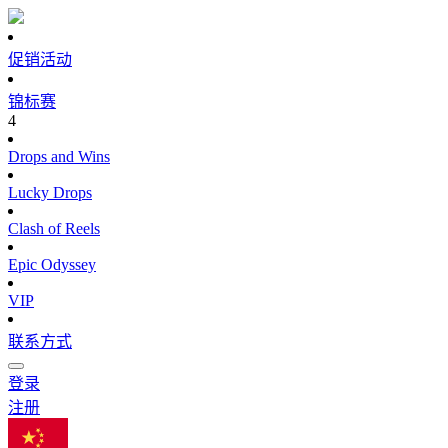
促销活动
锦标赛
4
Drops and Wins
Lucky Drops
Clash of Reels
Epic Odyssey
VIP
联系方式
登录
注册