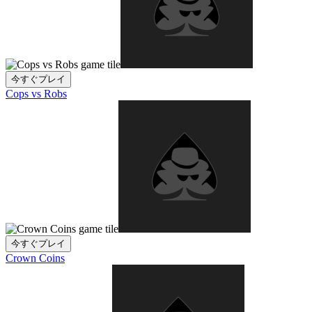
今すぐプレイ
Cops vs Robs
今すぐプレイ
Crown Coins