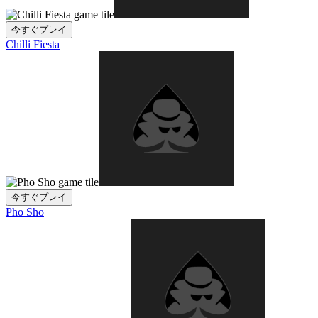
今すぐプレイ
Chilli Fiesta
今すぐプレイ
Pho Sho