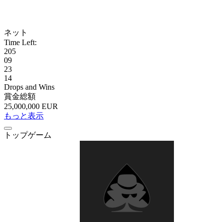
ネット
Time Left:
205
09
23
14
Drops and Wins
賞金総額
25,000,000 EUR
もっと表示
トップゲーム