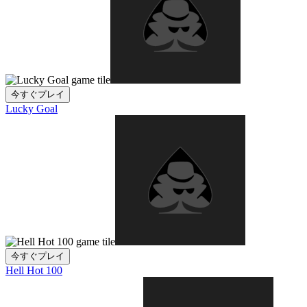
今すぐプレイ
Lucky Goal
今すぐプレイ
Hell Hot 100