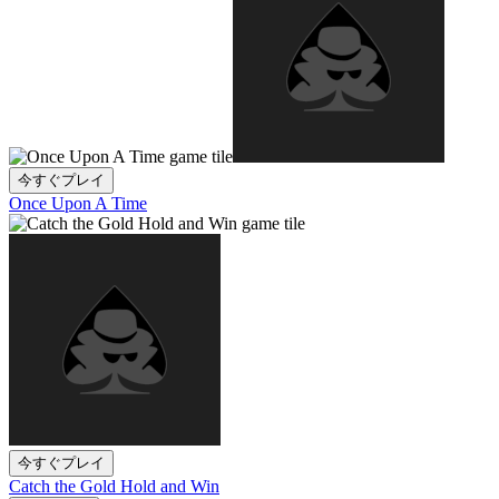
今すぐプレイ
Once Upon A Time
今すぐプレイ
Catch the Gold Hold and Win