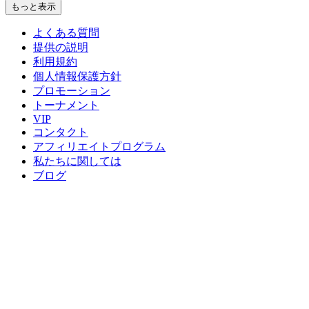
もっと表示
よくある質問
提供の説明
利用規約
個人情報保護方針
プロモーション
トーナメント
VIP
コンタクト
アフィリエイトプログラム
私たちに関しては
ブログ