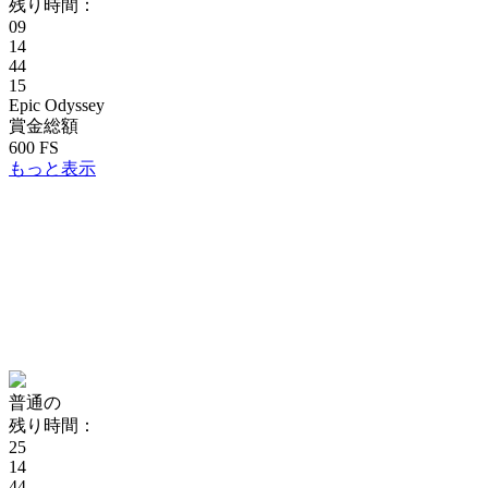
残り時間：
09
14
44
15
Epic Odyssey
賞金総額
600 FS
もっと表示
普通の
残り時間：
25
14
44