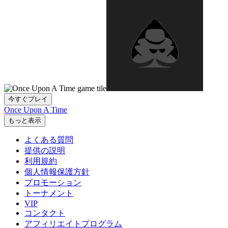
今すぐプレイ
Once Upon A Time
もっと表示
よくある質問
提供の説明
利用規約
個人情報保護方針
プロモーション
トーナメント
VIP
コンタクト
アフィリエイトプログラム