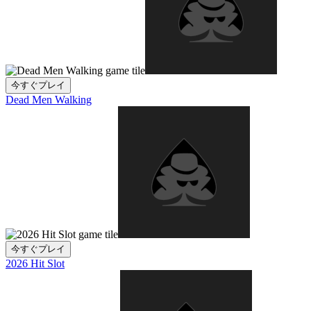
今すぐプレイ
Dead Men Walking
今すぐプレイ
2026 Hit Slot