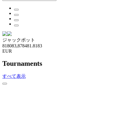
ジャックポット
8
1
8
0
8
3
,
8
7
8
4
8
1
.
8
1
8
3
EUR
Tournaments
すべて表示