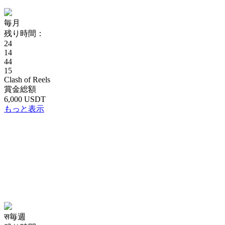
毎月
残り時間：
24
14
44
15
Clash of Reels
賞金総額
6,000 USDT
もっと表示
स毎週