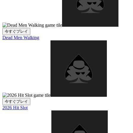
今すぐプレイ
Dead Men Walking
今すぐプレイ
2026 Hit Slot