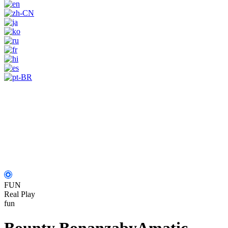
FUN
Real Play
fun