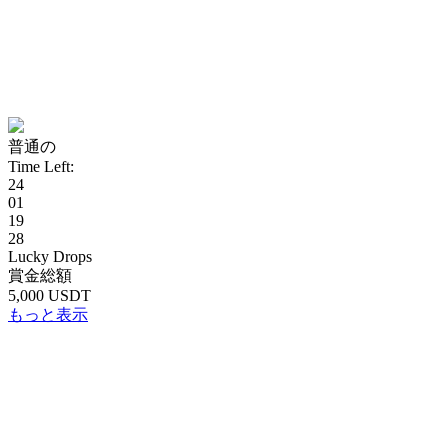
普通の
Time Left:
24
01
19
28
Lucky Drops
賞金総額
5,000 USDT
もっと表示