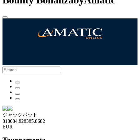
Bounty Bonanza
by
Amatic
ジャックポット
8
1
8
0
8
4
,
8
2
8
3
8
5
.
8
6
8
2
EUR
Tournaments