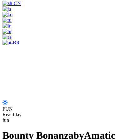
FUN
Real Play
fun
Bounty Bonanza
by
Amatic