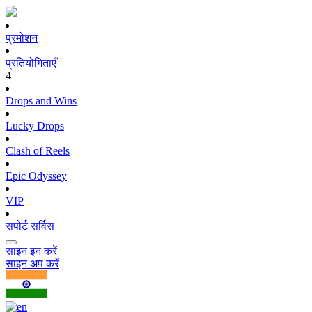
प्रमोशन
प्रतियोगिताएँ
4
Drops and Wins
Lucky Drops
Clash of Reels
Epic Odyssey
VIP
सपोर्ट सर्विस
साइन इन करें
साइन अप करें