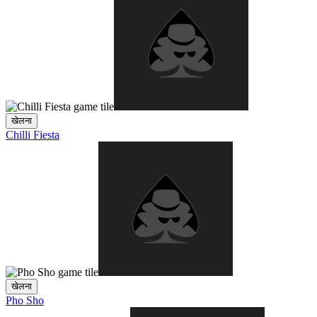
खेलना
Chilli Fiesta
खेलना
Pho Sho