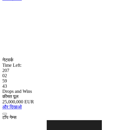
नेटवर्क
Time Left:
207
02
59
43
Drops and Wins
कीमत पूल
25,000,000 EUR
और दिखाओ
टॉप गेम्स