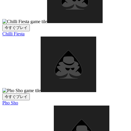
今すぐプレイ
Chilli Fiesta
今すぐプレイ
Pho Sho