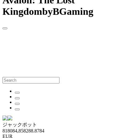
Avalon: The Lost
Kingdom
by
BGaming
ジャックポット
8
1
8
0
8
4
,
8
5
8
2
8
8
.
8
7
8
4
EUR