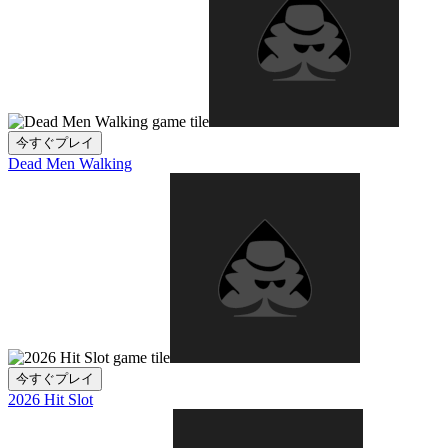
今すぐプレイ
Dead Men Walking
今すぐプレイ
2026 Hit Slot