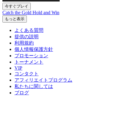
今すぐプレイ
Catch the Gold Hold and Win
もっと表示
よくある質問
提供の説明
利用規約
個人情報保護方針
プロモーション
トーナメント
VIP
コンタクト
アフィリエイトプログラム
私たちに関しては
ブログ