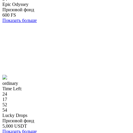
Epic Odyssey
Призовой фонд
600 FS
Показать больше
ordinary
Time Left:
24
17
52
54
Lucky Drops
Призовой фонд
5,000 USDT
Показать больше