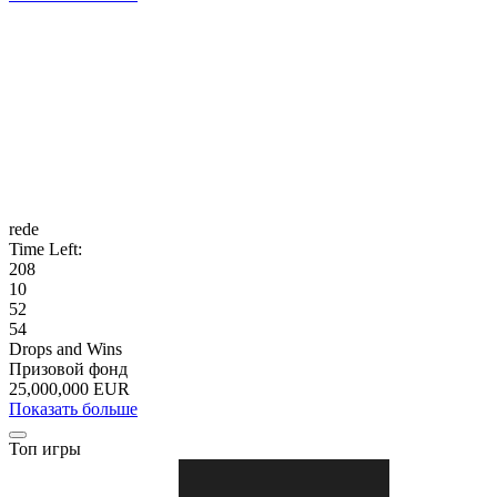
rede
Time Left:
208
10
52
54
Drops and Wins
Призовой фонд
25,000,000 EUR
Показать больше
Toп игры