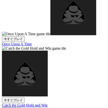
今すぐプレイ
Once Upon A Time
今すぐプレイ
Catch the Gold Hold and Win