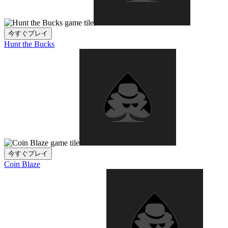
今すぐプレイ
Hunt the Bucks
今すぐプレイ
Coin Blaze