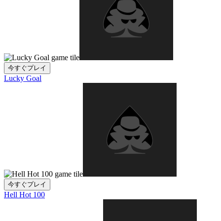
今すぐプレイ
Lucky Goal
今すぐプレイ
Hell Hot 100