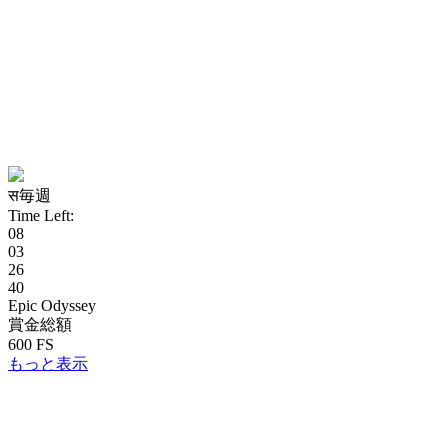
स毎週
Time Left:
08
03
26
40
Epic Odyssey
賞金総額
600 FS
もっと表示