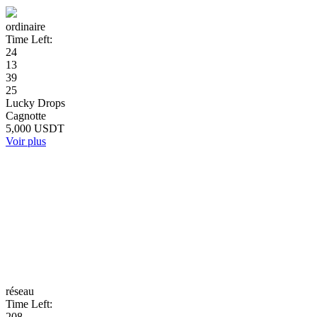
ordinaire
Time Left:
24
13
39
25
Lucky Drops
Cagnotte
5,000 USDT
Voir plus
réseau
Time Left:
208