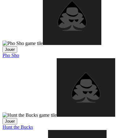
Jouer
Pho Sho
Jouer
Hunt the Bucks