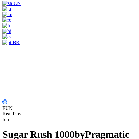
FUN
Real Play
fun
Sugar Rush 1000
by
Pragmatic