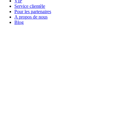
VIP
Service clientèle
Pour les partenaires
A propos de nous
Blog