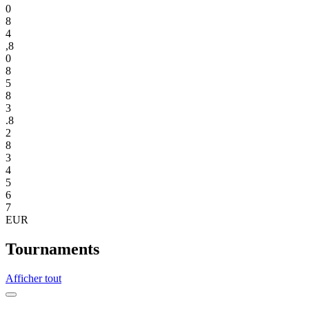
0
8
4
,
8
0
8
5
8
3
.
8
2
8
3
4
5
6
7
EUR
Tournaments
Afficher tout