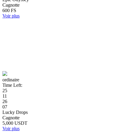
Cagnotte
600 FS
Voir plus
ordinaire
Time Left:
25
11
26
07
Lucky Drops
Cagnotte
5,000 USDT
Voir plus