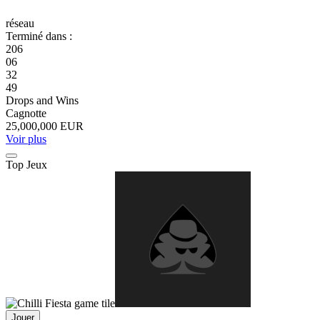
réseau
Terminé dans :
206
06
32
49
Drops and Wins
Cagnotte
25,000,000 EUR
Voir plus
Top Jeux
Jouer