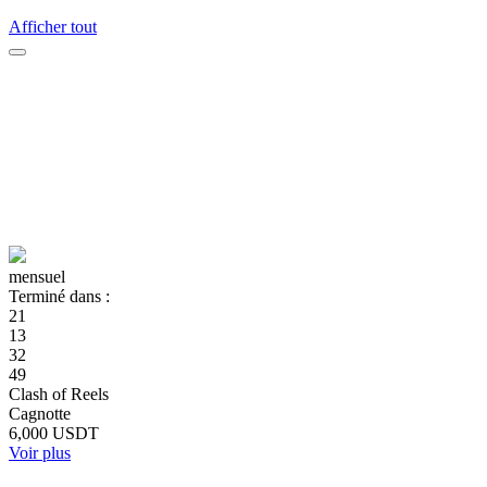
Afficher tout
mensuel
Terminé dans :
21
13
32
49
Clash of Reels
Cagnotte
6,000 USDT
Voir plus