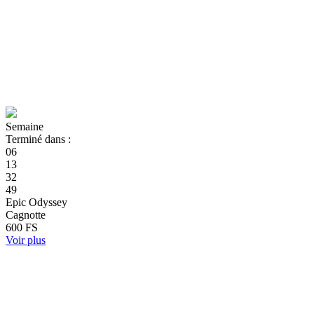
Semaine
Terminé dans :
06
13
32
49
Epic Odyssey
Cagnotte
600 FS
Voir plus