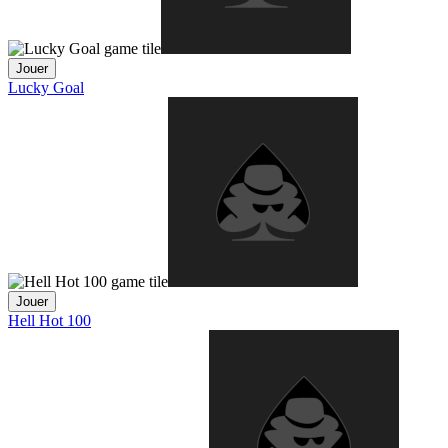
Jouer
Lucky Goal
Jouer
Hell Hot 100