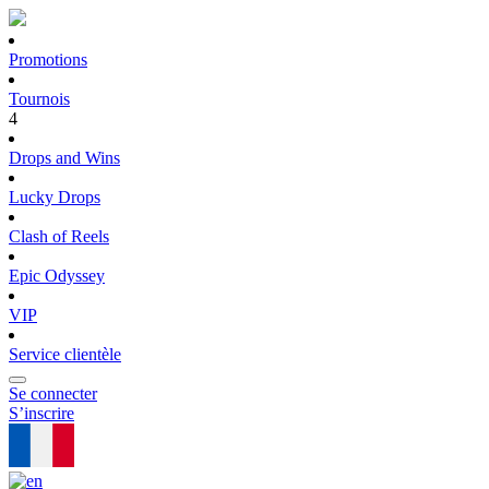
Promotions
Tournois
4
Drops and Wins
Lucky Drops
Clash of Reels
Epic Odyssey
VIP
Service clientèle
Se connecter
S’inscrire