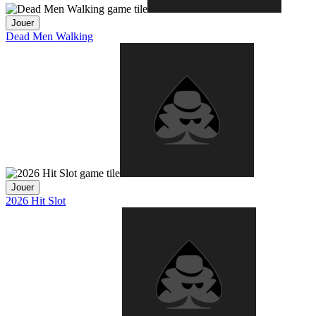
Jouer
Dead Men Walking
Jouer
2026 Hit Slot