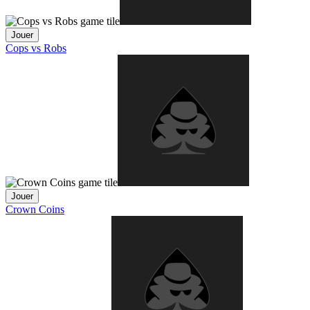
Jouer
Cops vs Robs
Jouer
Crown Coins