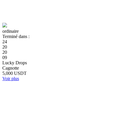
ordinaire
Terminé dans :
24
20
20
09
Lucky Drops
Cagnotte
5,000 USDT
Voir plus