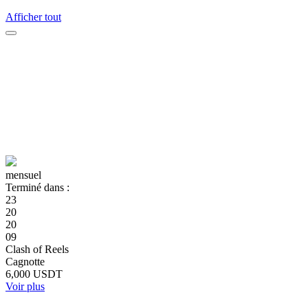
Afficher tout
mensuel
Terminé dans :
23
20
20
09
Clash of Reels
Cagnotte
6,000 USDT
Voir plus