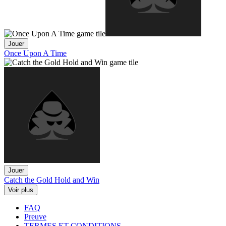
Jouer
Once Upon A Time
Jouer
Catch the Gold Hold and Win
Voir plus
FAQ
Preuve
TERMES ET CONDITIONS