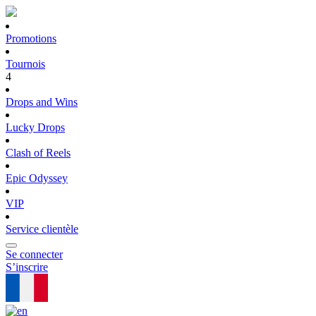
Promotions
Tournois
4
Drops and Wins
Lucky Drops
Clash of Reels
Epic Odyssey
VIP
Service clientèle
Se connecter
S’inscrire