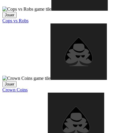
Jouer
Cops vs Robs
Jouer
Crown Coins