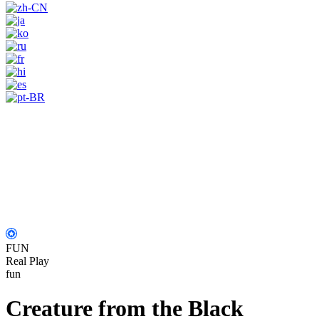
FUN
Real Play
fun
Creature from the Black