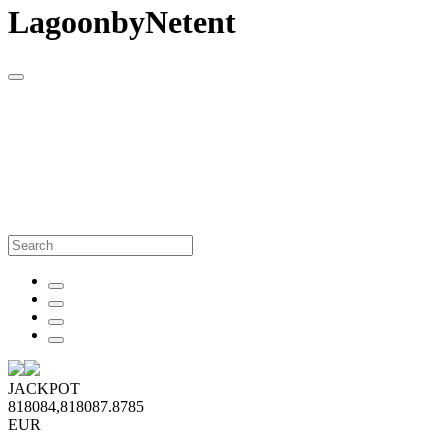
Lagoon
by
Netent
JACKPOT
8
1
8
0
8
4
,
8
1
8
0
8
7
.
8
7
8
5
EUR