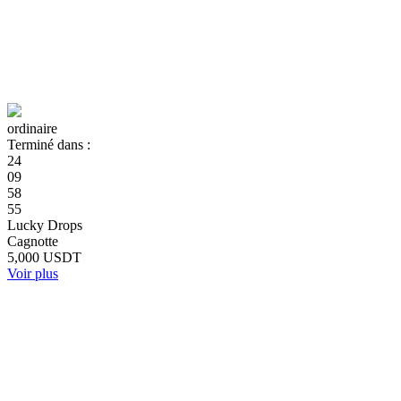
ordinaire
Terminé dans :
24
09
58
55
Lucky Drops
Cagnotte
5,000 USDT
Voir plus