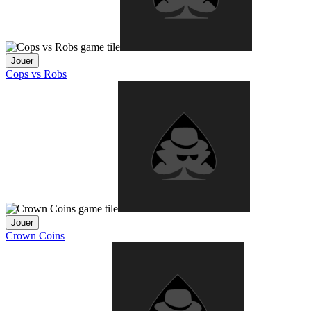
Jouer
Cops vs Robs
Jouer
Crown Coins