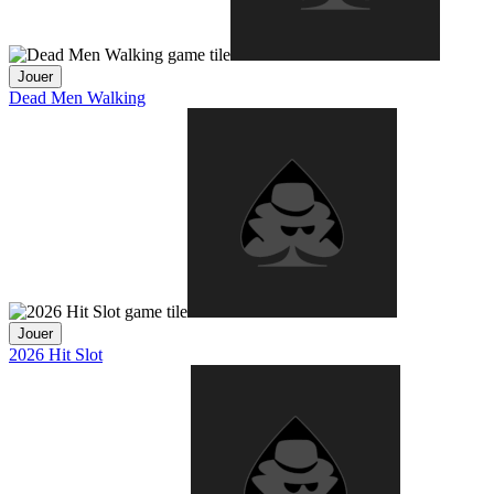
Jouer
Dead Men Walking
Jouer
2026 Hit Slot