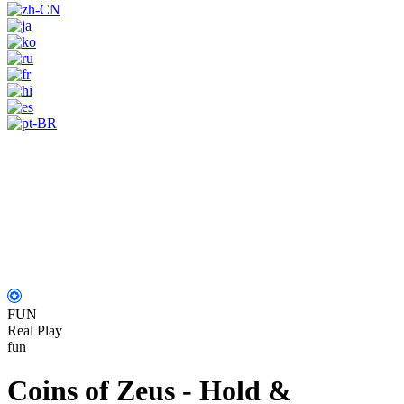
FUN
Real Play
fun
Coins of Zeus - Hold &