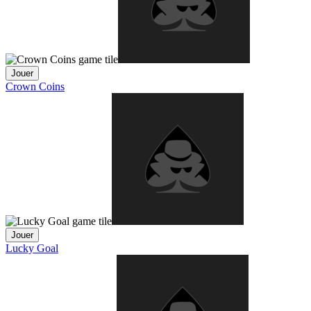
Jouer
Crown Coins
Jouer
Lucky Goal