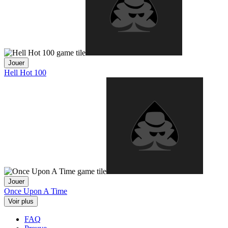
Jouer
Hell Hot 100
Jouer
Once Upon A Time
Voir plus
FAQ