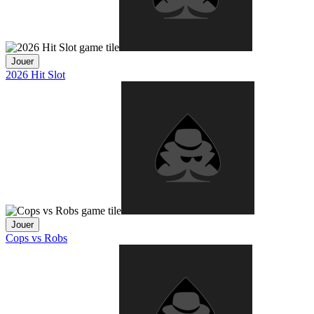
Jouer
2026 Hit Slot
Jouer
Cops vs Robs