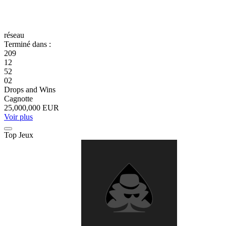
réseau
Terminé dans :
209
12
52
02
Drops and Wins
Cagnotte
25,000,000 EUR
Voir plus
Top Jeux