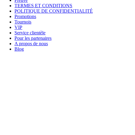
Preuve
TERMES ET CONDITIONS
POLITIQUE DE CONFIDENTIALITÉ
Promotions
Tournois
VIP
Service clientèle
Pour les partenaires
A propos de nous
Blog