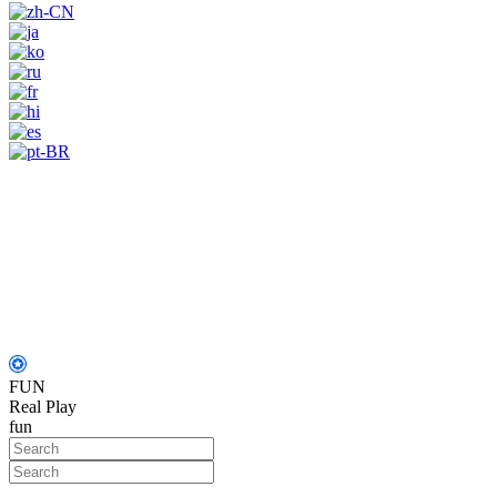
FUN
Real Play
fun