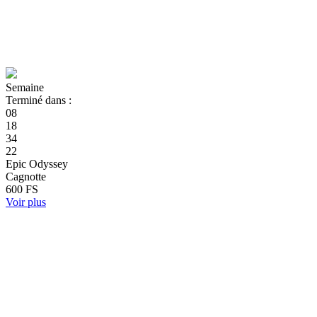
Semaine
Terminé dans :
08
18
34
22
Epic Odyssey
Cagnotte
600 FS
Voir plus