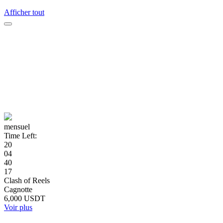
Afficher tout
mensuel
Time Left:
20
04
40
17
Clash of Reels
Cagnotte
6,000 USDT
Voir plus