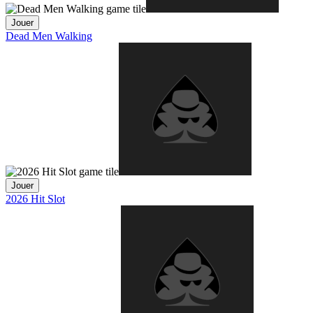
Jouer
Dead Men Walking
Jouer
2026 Hit Slot