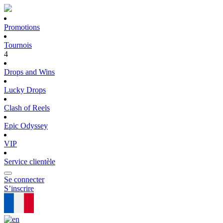
Promotions
Tournois
4
Drops and Wins
Lucky Drops
Clash of Reels
Epic Odyssey
VIP
Service clientèle
Se connecter
S’inscrire