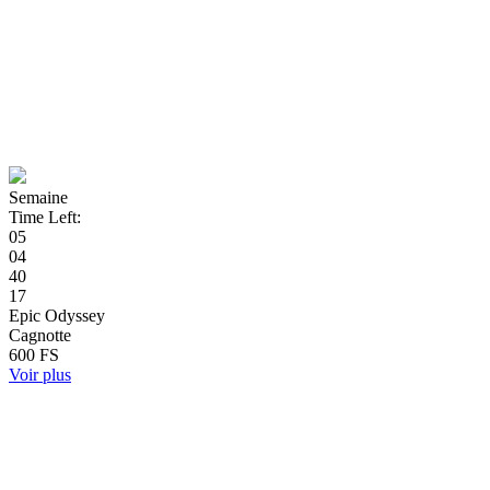
Semaine
Time Left:
05
04
40
17
Epic Odyssey
Cagnotte
600 FS
Voir plus