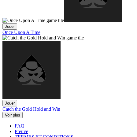
Jouer
Once Upon A Time
Jouer
Catch the Gold Hold and Win
Voir plus
FAQ
Preuve
TERMES ET CONDITIONS