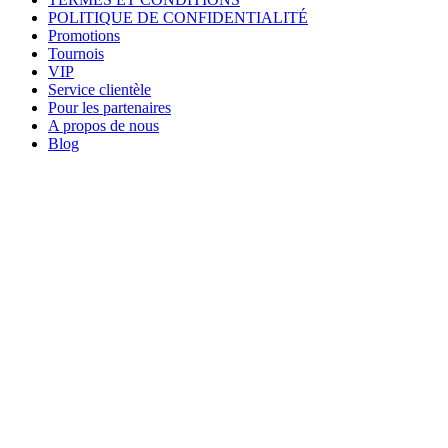
POLITIQUE DE CONFIDENTIALITÉ
Promotions
Tournois
VIP
Service clientèle
Pour les partenaires
A propos de nous
Blog