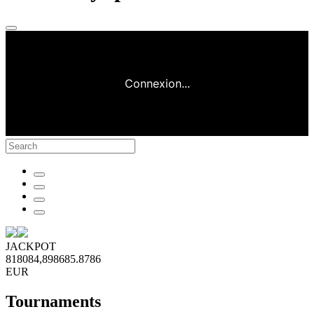
JACKPOT
8
1
8
0
8
4
,
8
9
8
6
8
5
.
8
7
8
6
EUR
Tournaments