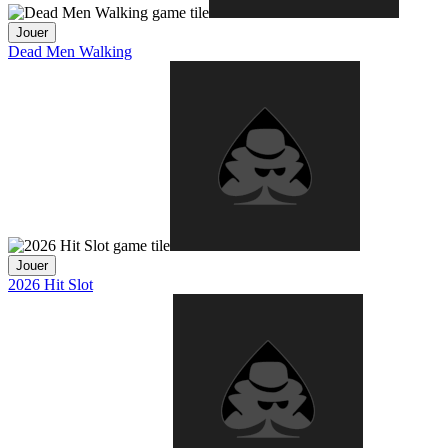
Jouer
Dead Men Walking
Jouer
2026 Hit Slot