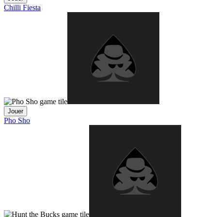
Chilli Fiesta
Jouer
Pho Sho