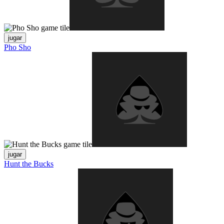
jugar
Pho Sho
jugar
Hunt the Bucks