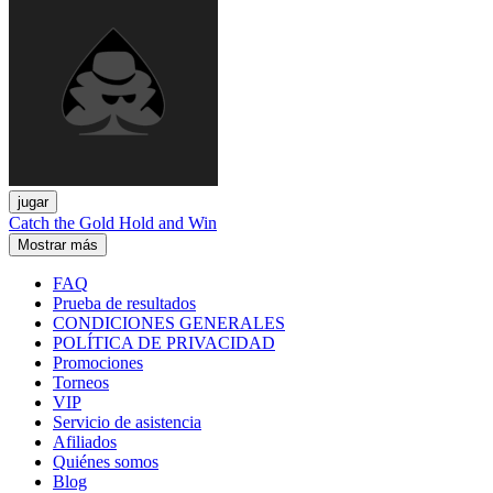
jugar
Catch the Gold Hold and Win
Mostrar más
FAQ
Prueba de resultados
CONDICIONES GENERALES
POLÍTICA DE PRIVACIDAD
Promociones
Torneos
VIP
Servicio de asistencia
Afiliados
Quiénes somos
Blog