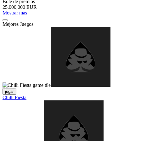
Bote de premios
25,000,000 EUR
Mostrar más
Mejores Juegos
jugar
Chilli Fiesta