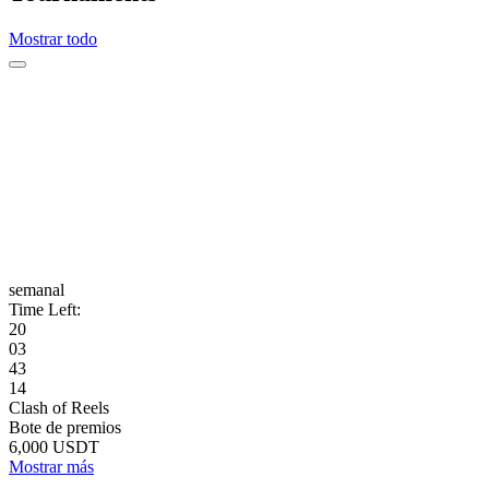
Mostrar todo
semanal
Time Left:
20
03
43
14
Clash of Reels
Bote de premios
6,000 USDT
Mostrar más