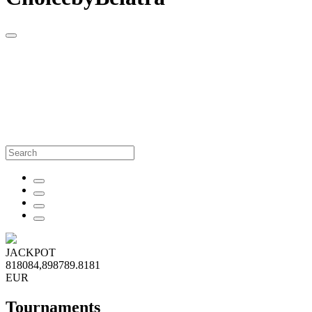
JACKPOT
8
1
8
0
8
4
,
8
9
8
7
8
9
.
8
1
8
1
EUR
Tournaments