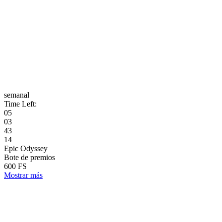
semanal
Time Left:
05
03
43
14
Epic Odyssey
Bote de premios
600 FS
Mostrar más