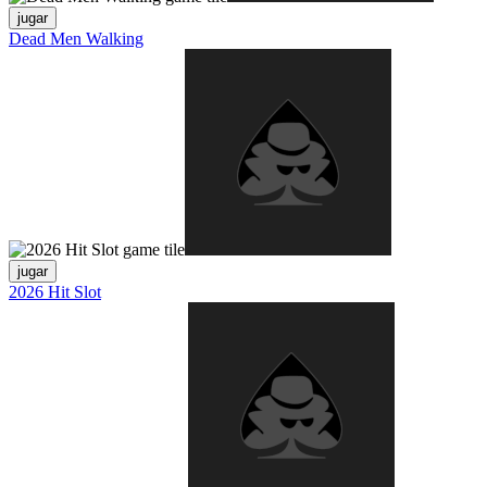
jugar
Dead Men Walking
jugar
2026 Hit Slot