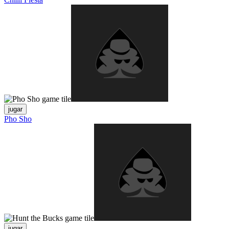
jugar
Pho Sho
jugar