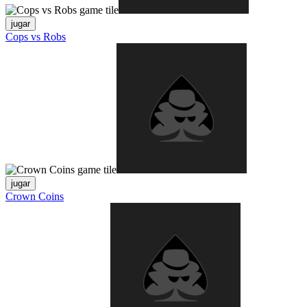
jugar
Cops vs Robs
jugar
Crown Coins