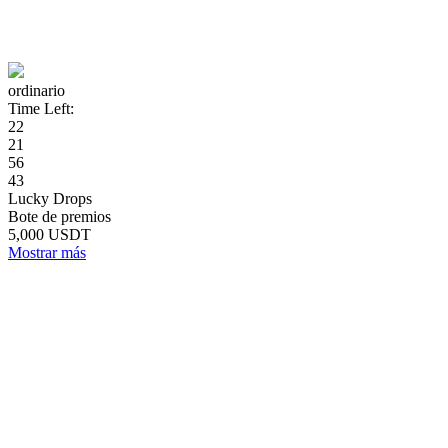
ordinario
Time Left:
22
21
56
43
Lucky Drops
Bote de premios
5,000 USDT
Mostrar más