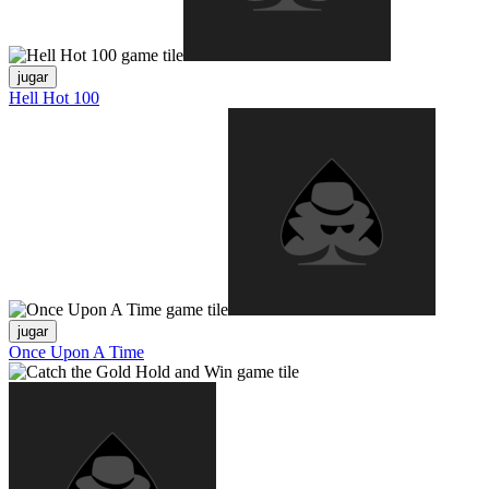
jugar
Hell Hot 100
jugar
Once Upon A Time