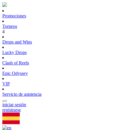
Promociones
Torneos
4
Drops and Wins
Lucky Drops
Clash of Reels
Epic Odyssey
VIP
Servicio de asistencia
iniciar sesión
registrarse