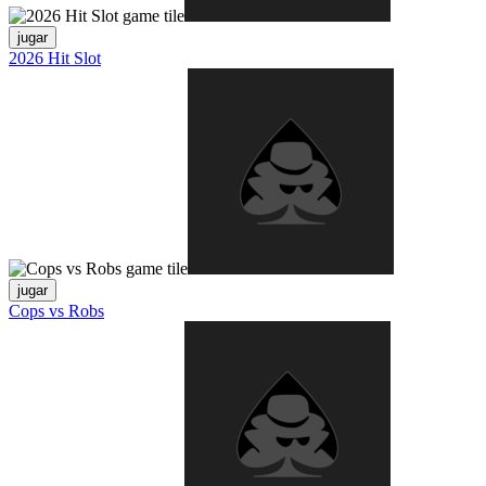
jugar
2026 Hit Slot
jugar
Cops vs Robs