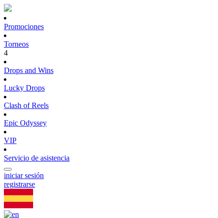
Promociones
Torneos
4
Drops and Wins
Lucky Drops
Clash of Reels
Epic Odyssey
VIP
Servicio de asistencia
iniciar sesión
registrarse