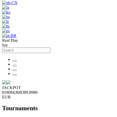
Real Play
fun
JACKPOT
8
1
8
0
8
4
,
8
0
8
3
8
9
.
8
9
8
6
EUR
Tournaments