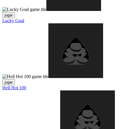
jugar
Lucky Goal
jugar
Hell Hot 100