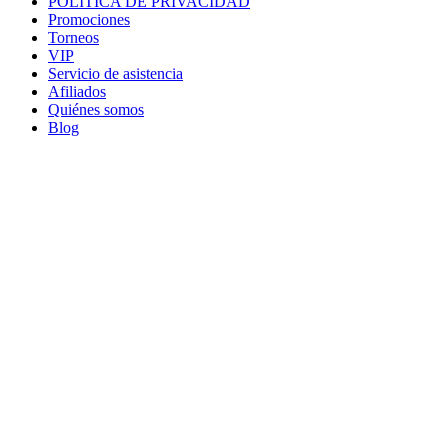
POLÍTICA DE PRIVACIDAD
Promociones
Torneos
VIP
Servicio de asistencia
Afiliados
Quiénes somos
Blog