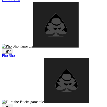
jugar
Pho Sho
jugar