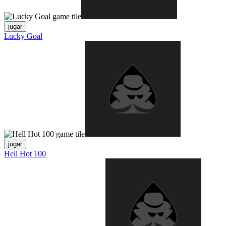
jugar
Lucky Goal
jugar
Hell Hot 100