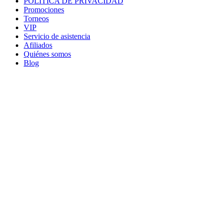
POLÍTICA DE PRIVACIDAD
Promociones
Torneos
VIP
Servicio de asistencia
Afiliados
Quiénes somos
Blog