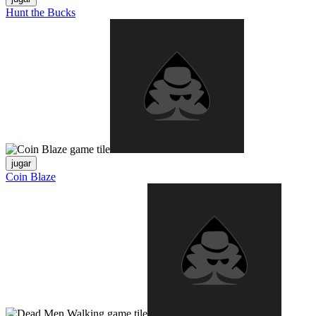
Hunt the Bucks
jugar
Coin Blaze