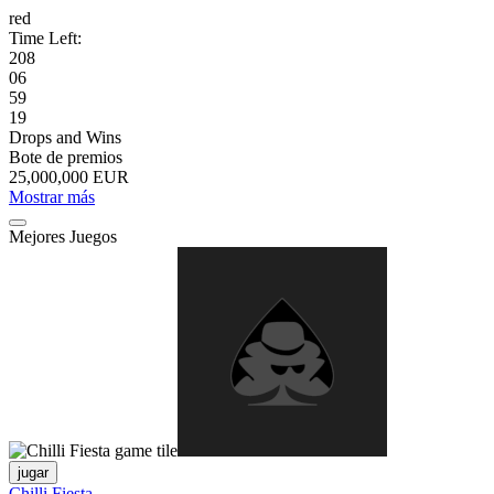
red
Time Left:
208
06
59
19
Drops and Wins
Bote de premios
25,000,000 EUR
Mostrar más
Mejores Juegos
jugar
Chilli Fiesta