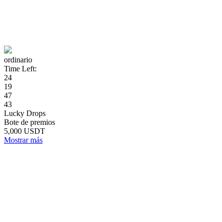
ordinario
Time Left:
24
19
47
43
Lucky Drops
Bote de premios
5,000 USDT
Mostrar más