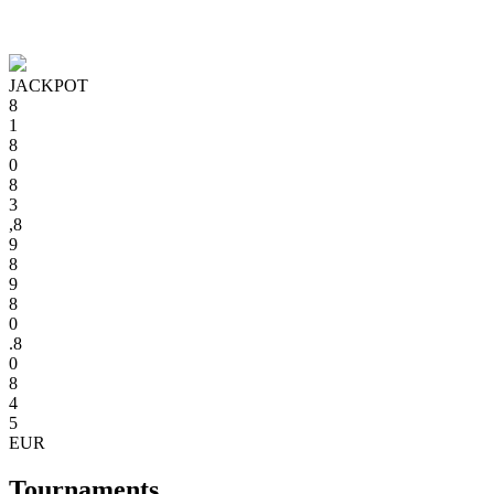
JACKPOT
8
1
8
0
8
3
,
8
9
8
9
8
0
.
8
0
8
4
5
EUR
Tournaments