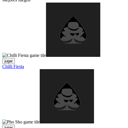
jugar
Chilli Fiesta
jugar