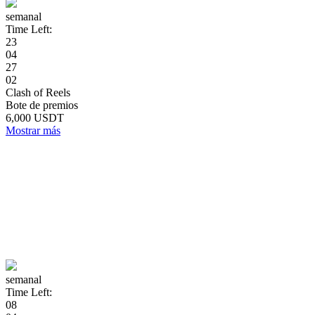
semanal
Time Left:
23
04
27
02
Clash of Reels
Bote de premios
6,000 USDT
Mostrar más
semanal
Time Left:
08