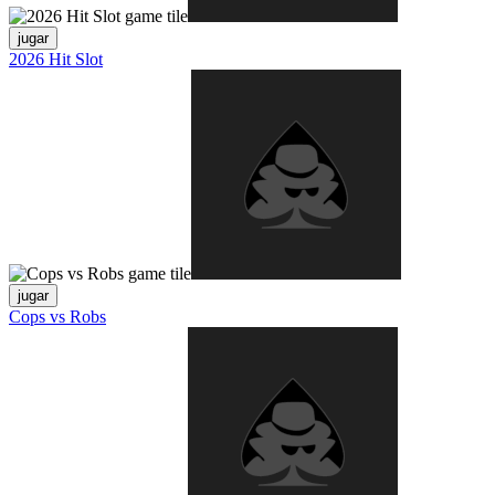
jugar
2026 Hit Slot
jugar
Cops vs Robs