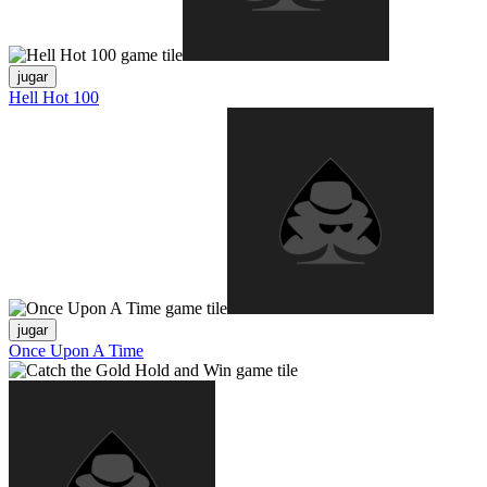
jugar
Hell Hot 100
jugar
Once Upon A Time