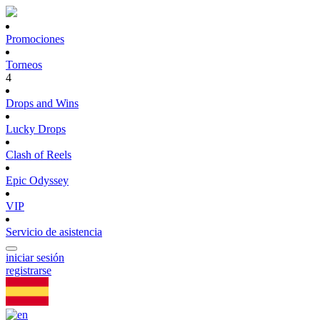
Promociones
Torneos
4
Drops and Wins
Lucky Drops
Clash of Reels
Epic Odyssey
VIP
Servicio de asistencia
iniciar sesión
registrarse