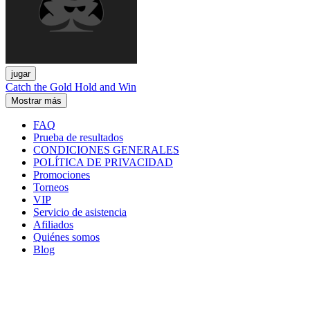
jugar
Catch the Gold Hold and Win
Mostrar más
FAQ
Prueba de resultados
CONDICIONES GENERALES
POLÍTICA DE PRIVACIDAD
Promociones
Torneos
VIP
Servicio de asistencia
Afiliados
Quiénes somos
Blog