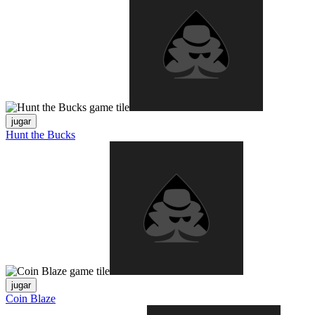
jugar
Hunt the Bucks
jugar
Coin Blaze