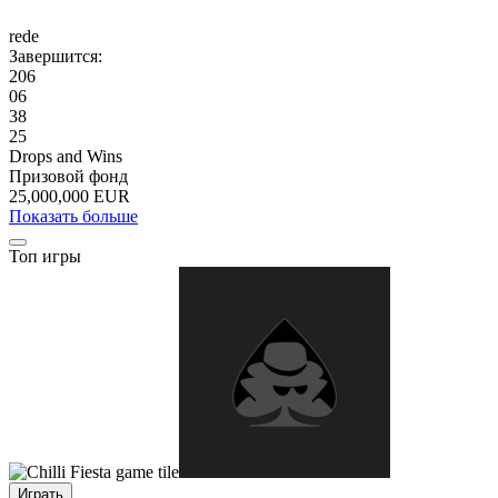
rede
Завершится:
206
06
38
25
Drops and Wins
Призовой фонд
25,000,000 EUR
Показать больше
Toп игры
Играть