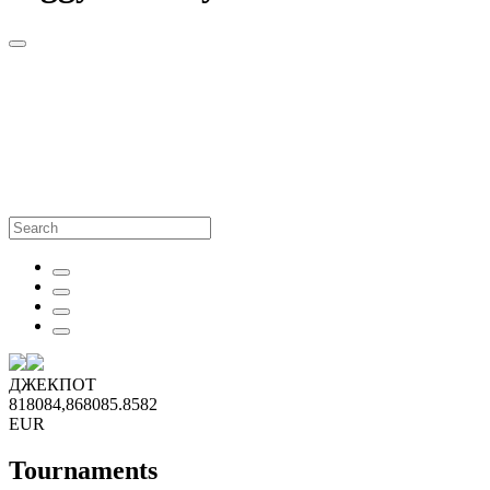
ДЖЕКПОТ
8
1
8
0
8
4
,
8
6
8
0
8
5
.
8
5
8
2
EUR
Tournaments