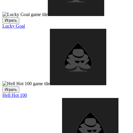
Играть
Lucky Goal
Играть
Hell Hot 100