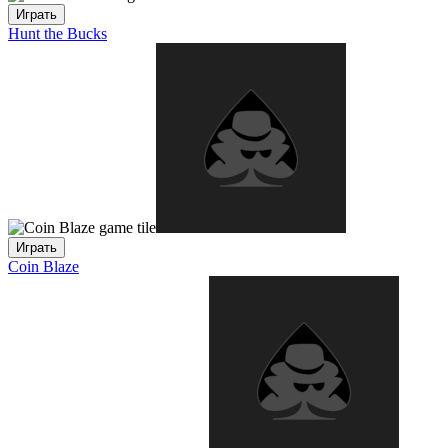
Играть
Hunt the Bucks
Играть
Coin Blaze