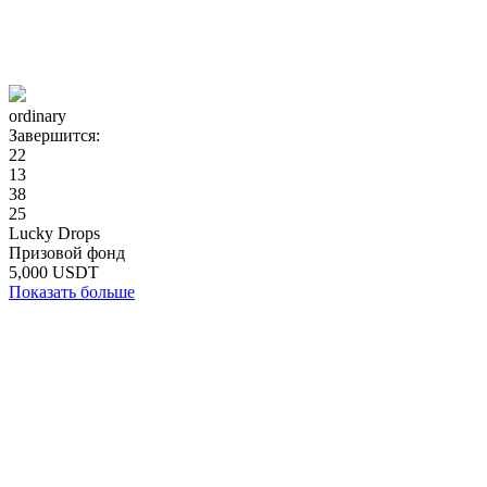
ordinary
Завершится:
22
13
38
25
Lucky Drops
Призовой фонд
5,000 USDT
Показать больше