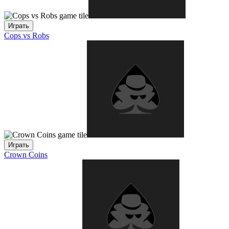
Играть
Cops vs Robs
Играть
Crown Coins