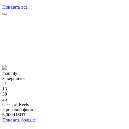
Показать всё
monthly
Завершится:
21
13
38
25
Clash of Reels
Призовой фонд
6,000 USDT
Показать больше