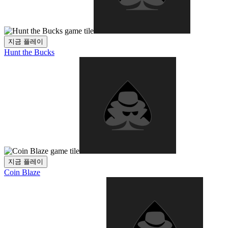
지금 플레이
Hunt the Bucks
지금 플레이
Coin Blaze