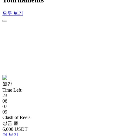
모두 보기
월간
Time Left:
23
06
07
09
Clash of Reels
상금 풀
6,000 USDT
더 보기