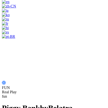
FUN
Real Play
fun