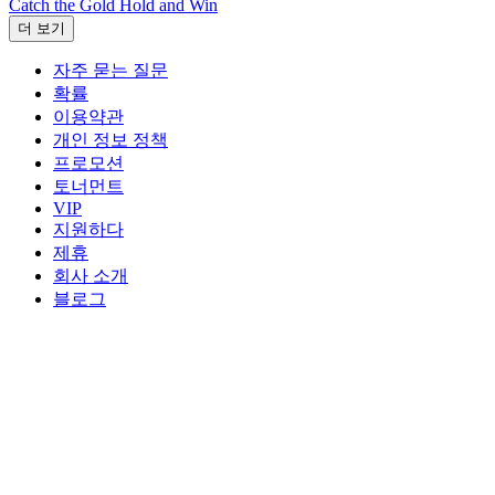
Catch the Gold Hold and Win
더 보기
자주 묻는 질문
확률
이용약관
개인 정보 정책
프로모션
토너먼트
VIP
지원하다
제휴
회사 소개
블로그