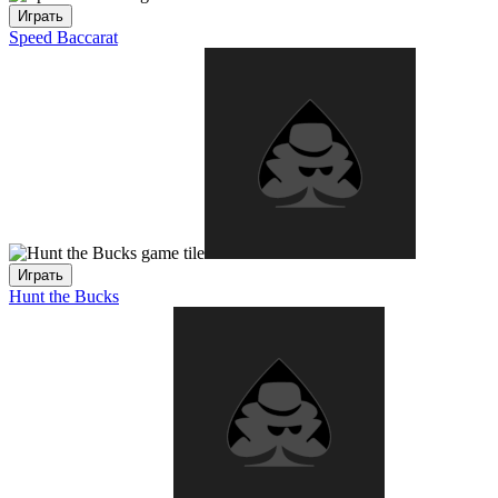
Играть
Speed Baccarat
Играть
Hunt the Bucks