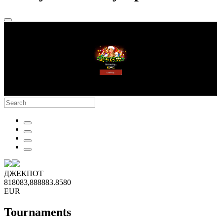
ДЖЕКПОТ
8
1
8
0
8
3
,
8
8
8
8
8
3
.
8
5
8
0
EUR
Tournaments