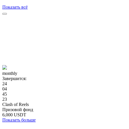
Показать всё
monthly
Завершится:
24
04
45
23
Clash of Reels
Призовой фонд
6,000 USDT
Показать больше