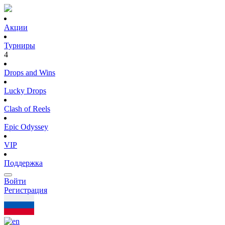
Акции
Турниры
4
Drops and Wins
Lucky Drops
Clash of Reels
Epic Odyssey
VIP
Поддержка
Войти
Регистрация