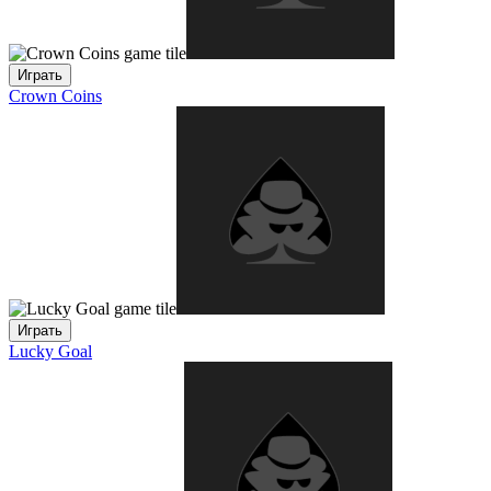
Играть
Crown Coins
Играть
Lucky Goal