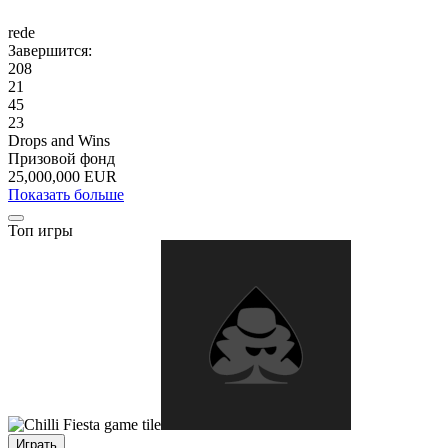
rede
Завершится:
208
21
45
23
Drops and Wins
Призовой фонд
25,000,000 EUR
Показать больше
Toп игры
Играть