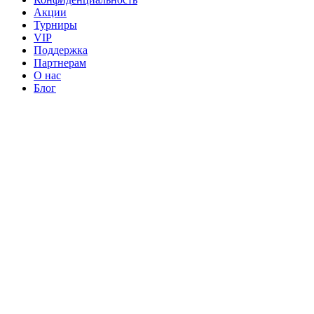
Акции
Турниры
VIP
Поддержка
Партнерам
О нас
Блог